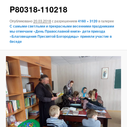
н
и
P80318-110218
ю
г
а
Опубликовано
20.03.2018
с разрешением
4160 × 3120
в галерее
ц
С самыми светлыми и прекрасными весенними праздниками
и
мы отмечаем «День Православной книги» дети прихода
я
«Благовещения Пресвятой Богородицы» приняли участие в
п
беседе
о
и
з
о
б
р
а
ж
е
н
и
я
м