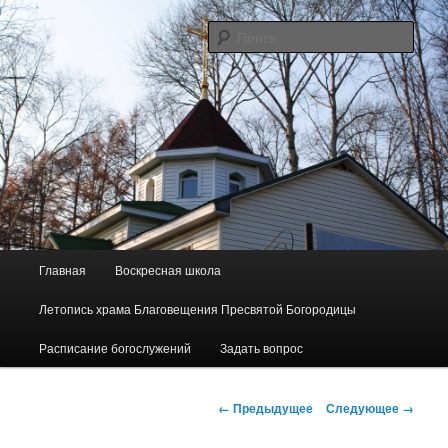
Перейти
Сайт прихода в честь Благовещения Пресвятой Богородицы пос.
Майского
к
Поис
основному
содержимому
"Родник"
Г
Главная
Воскресная школа
л
а
Летопись храма Благовещения Пресвятой Богородицы
в
н
Расписание богослужений
Задать вопрос
о
е
Н
м
← Предыдущее
Следующее →
а
е
в