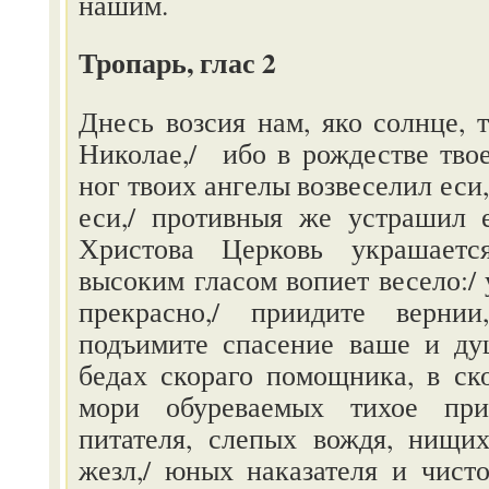
нашим.
Тропарь, глас 2
Днесь возсия нам, яко солнце, т
Николае,/ ибо в рождестве тво
ног твоих ангелы возвеселил еси
еси,/ противныя же устрашил 
Христова Церковь украшаетс
высоким гласом вопиет весело:/ 
прекрасно,/ приидите вернии
подъимите спасение ваше и душ
бедах скораго помощника, в ско
мори обуреваемых тихое при
питателя, слепых вождя, нищих
жезл,/ юных наказателя и чисто