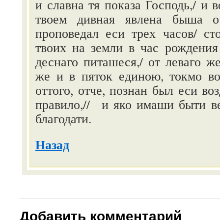
и славна тя показа Господь,/ и 
твоем дивная явлена быша о
проповедал еси трех часов/ ст
твоих на земли в час рождения 
деснаго питашеся,/ от леваго же
же и в пяток единою, токмо во
оттого, отче, познан был еси во
правило,// и яко имаши быти в
благодати.
Назад
Добавить комментарий