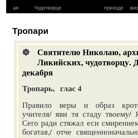
к
ая
Чудотворце
приходе
жи
содержимому
Тропари
Святителю Николаю, арх
Ликийских, чудотворцу.
Д
декабря
Тропарь, глас 4
Правило веры и образ крото
учителя/ яви тя стаду твоему/
Сего ради стяжал еси смирение
богатая,/ отче священноначаль