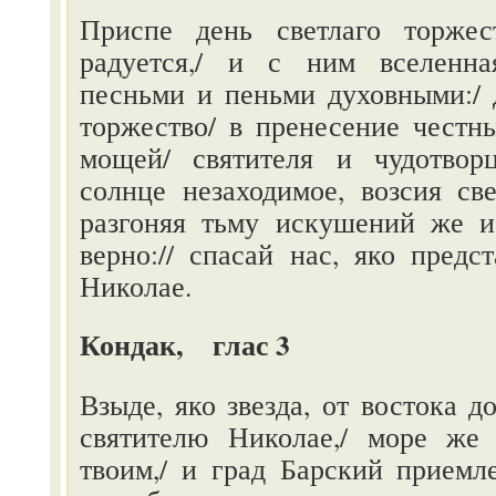
Приспе день светлаго торжес
радуется,/ и с ним вселенна
песньми и пеньми духовными:/ 
торжество/ в пренесение честн
мощей/ святителя и чудотвор
солнце незаходимое, возсия св
разгоняя тьму искушений же 
верно:// спасай нас, яко предс
Николае.
Кондак, глас 3
Взыде, яко звезда, от востока д
святителю Николае,/ море же
твоим,/ и град Барский приемле