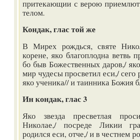
притекающии с верою приемлют
телом.
Кондак, глас той же
В Мирех рождься, святе Никол
корене, яко благоплодна ветвь п
бо быв Божественных даров,/ яко
мир чудесы просветил еси,/ сего 
яко ученика// и таинника Божия б
Ин кондак, глас 3
Яко звезда пресветлая прос
Николае,/ посреде Ликии гр
родился еси, отче,/ и в честнем 