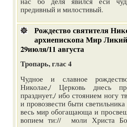
нас бо деля явился еси чудо
предивный и милостивый.
Рождество святителя Ник
архиепископа Мир Ликийс
29июля/11 августа
Тропарь, глас 4
Чудное и славное рождество
Николае,/ Церковь днесь пр
празднует,/ ибо стоянием ногу т
и провозвести быти светильника 
весь мир обогащающа и просве
вопием ти:// моли Христа Бо