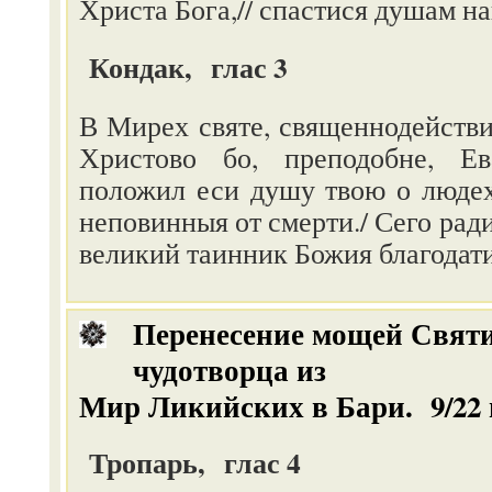
Христа Бога,// спастися душам н
Кондак, глас 3
В Мирех святе, священнодействит
Христово бо, преподобне, Ев
положил еси душу твою о людех
неповинныя от смерти./ Сего ради
великий таинник Божия благодати
Перенесение мощей Святи
чудотворца из
Мир Ликийских в Бари.
9/22
Тропарь, глас 4