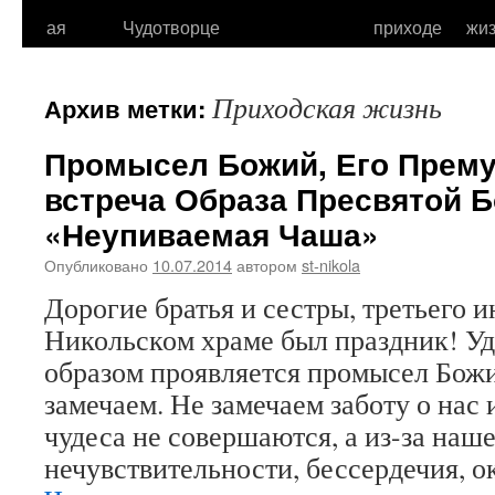
к
ая
Чудотворце
приходе
жи
содержимому
Приходская жизнь
Архив метки:
Промысел Божий, Его Прем
встреча Образа Пресвятой 
«Неупиваемая Чаша»
Опубликовано
10.07.2014
автором
st-nikola
Дорогие братья и сестры, третьего и
Никольском храме был праздник! У
образом проявляется промысел Божи
замечаем. Не замечаем заботу о нас и
чудеса не совершаются, а из-за наш
нечувствительности, бессердечия, 