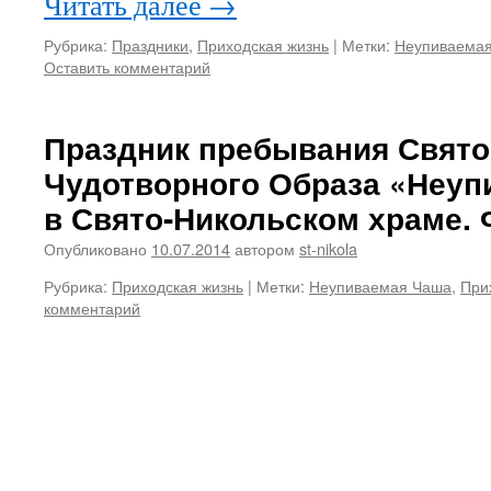
Читать далее
→
Рубрика:
Праздники
,
Приходская жизнь
|
Метки:
Неупиваема
Оставить комментарий
Праздник пребывания Свято
Чудотворного Образа «Неуп
в Свято-Никольском храме. 
Опубликовано
10.07.2014
автором
st-nikola
Рубрика:
Приходская жизнь
|
Метки:
Неупиваемая Чаша
,
При
комментарий