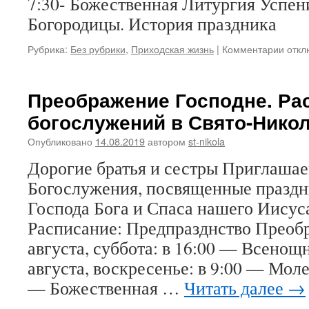
7:30- Божественная Литургия Успен
Богородицы. История праздника
к
Рубрика:
Без рубрики
,
Приходская жизнь
|
Комментарии
откл
запи
Успе
Прес
Преображение Господне. Ра
Бого
богослужений в Свято-Нико
в
Свято
Опубликовано
14.08.2019
автором
st-nikola
Нико
Расп
Дорогие братья и сестры Приглашае
бого
Богослужения, посвященные празд
Господа Бога и Спаса нашего Иисус
Расписание: Предпразднство Преоб
августа, суббота: в 16:00 — Всенощ
августа, воскресенье: в 9:00 — Мол
— Божественная …
Читать далее
→