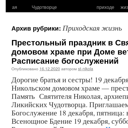
к
ая
Чудотворце
приходе
жи
содержимому
Приходская жизнь
Архив рубрики:
Престольный праздник в Св
домовом храме при Доме ве
Расписание богослужений
Опубликовано
16.12.2020
автором
st-nikola
Дорогие братья и сестры! 19 декабря
Никольском домовом храме — прест
Память Святителя Николая, архие
Ликийских Чудотворца. Приглашаем
Богослужение 18 декабря, пятница: 
Всенощное Бдение 19 декабря, суббо