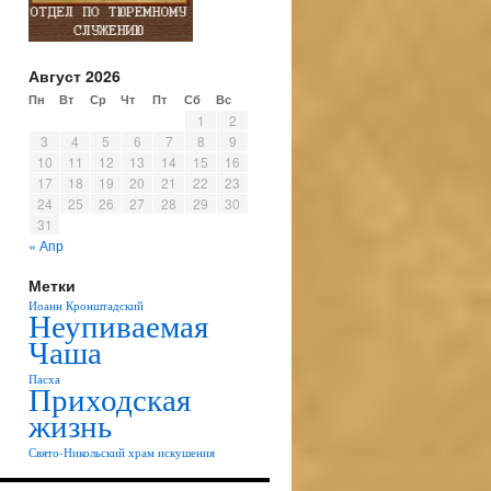
Август 2026
Пн
Вт
Ср
Чт
Пт
Сб
Вс
1
2
3
4
5
6
7
8
9
10
11
12
13
14
15
16
17
18
19
20
21
22
23
24
25
26
27
28
29
30
31
« Апр
Метки
Иоанн Кронштадский
Неупиваемая
Чаша
Пасха
Приходская
жизнь
Свято-Никольский храм
искушения