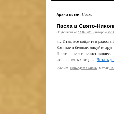
к
Пасха
Архив метки:
содержимому
Пасха в Свято-Нико
Опубликовано
14.04.2015
автором
st-ni
«…Итак, все войдите в радость 
Богатые и бедные, ликуйте друг
Постившиеся и непостившиеся, 
иже во святых отца …
Читать д
Рубрика:
Приходская жизнь
|
Метки:
Па