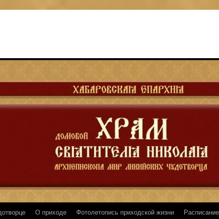
дотворце
О приходе
Фотолетопись приходской жизни
Расписание