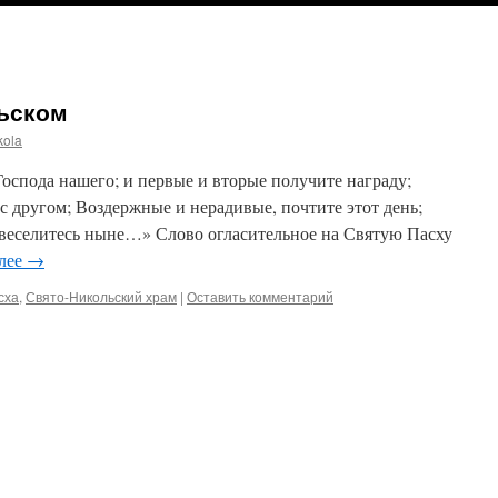
льском
kola
Господа нашего; и первые и вторые получите награду;
 с другом; Воздержные и нерадивые, почтите этот день;
веселитесь ныне…» Слово огласительное на Святую Пасху
алее
→
сха
,
Свято-Никольский храм
|
Оставить комментарий