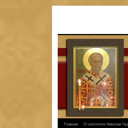
Главная
О святителе Николае Чу
Перейти