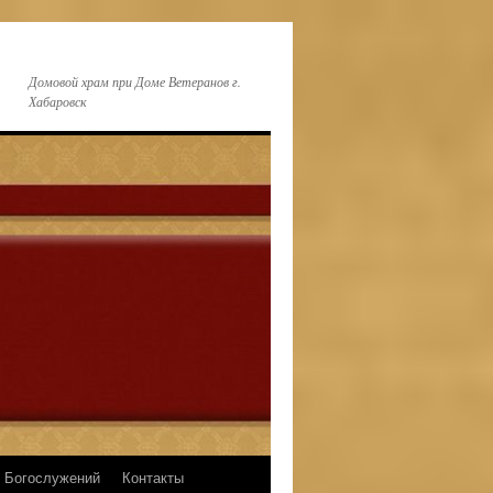
Домовой храм при Доме Ветеранов г.
Хабаровск
 Богослужений
Контакты