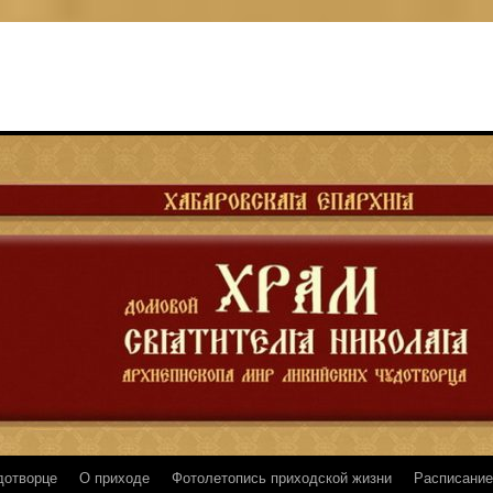
дотворце
О приходе
Фотолетопись приходской жизни
Расписание