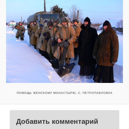
о
и
з
о
б
р
а
ж
е
н
и
я
м
ПОМОЩЬ ЖЕНСКОМУ МОНАСТЫРЮ, С. ПЕТРОПАВЛОВКА
Добавить комментарий