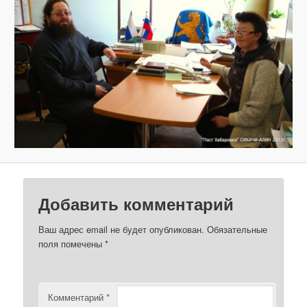
з
о
б
р
а
ж
е
н
и
я
м
Добавить комментарий
Ваш адрес email не будет опубликован.
Обязательные
поля помечены
*
Комментарий
*