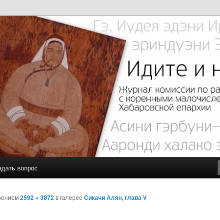
с малочисленными коренными народами Севера Хабаровской
чите…
адать вопрос
шением
2592 × 3872
в галерее
Сикачи Алян, глава V