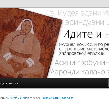
с малочисленными коренными народами Севера Хабаровской
чите…
адать вопрос
шением
3872 × 2592
в галерее
Сикачи Алян, глава VI