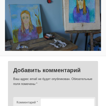
з
о
б
р
а
ж
е
н
и
я
м
Добавить комментарий
Ваш адрес email не будет опубликован.
Обязательные
поля помечены
*
Комментарий
*