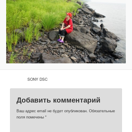
з
о
б
р
а
ж
е
н
и
я
м
SONY DSC
Добавить комментарий
Ваш адрес email не будет опубликован.
Обязательные
поля помечены
*