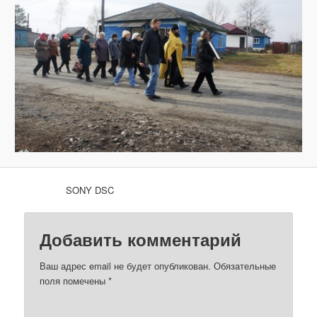
з
о
б
р
а
ж
е
н
и
я
м
SONY DSC
Добавить комментарий
Ваш адрес email не будет опубликован.
Обязательные
поля помечены
*