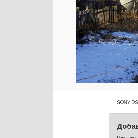
SONY D
Доба
Ваш адрес 