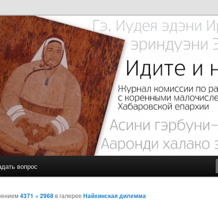
с малочисленными коренными народами Севера Хабаровской
чите…
адать вопрос
шением
4371 × 2968
в галерее
Найхинская дилемма