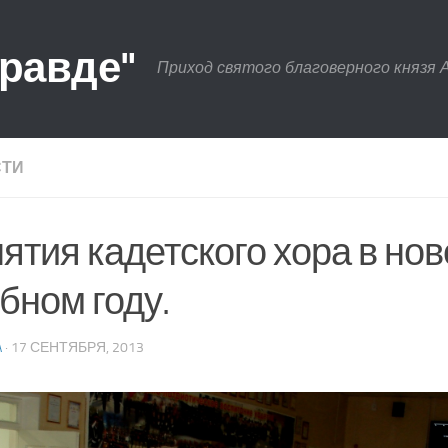
правде"
Приход святого благоверного князя 
СТИ
ятия кадетского хора в но
бном году.
A
· 17 СЕНТЯБРЯ, 2013