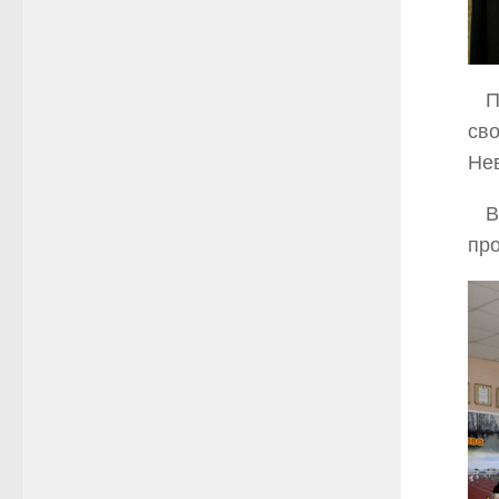
Пос
сво
Нев
В с
про