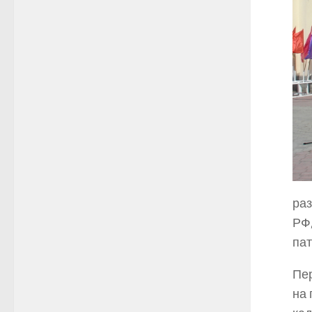
раз
РФ,
пат
Пер
на 