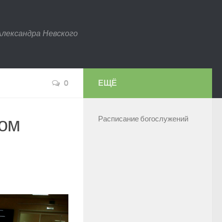
Александра Невского
0
ЕЩЁ
вом
Расписание богослужений