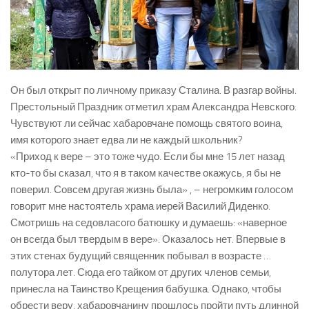
Он был открыт по личному приказу Сталина. В разгар войны.
Престольный Праздник отметил храм Александра Невского.
Чувствуют ли сейчас хабаровчане помощь святого воина,
имя которого знает едва ли не каждый школьник?
«Приход к вере – это тоже чудо. Если бы мне 15 лет назад
кто-то бы сказал, что я в таком качестве окажусь, я бы не
поверил. Совсем другая жизнь была» , – негромким голосом
говорит мне настоятель храма иерей Василий Диденко.
Смотришь на седовласого батюшку и думаешь: «наверное
он всегда был твердым в вере». Оказалось нет. Впервые в
этих стенах будущий священник побывал в возрасте …
полутора лет. Сюда его тайком от других членов семьи,
принесла на Таинство Крещения бабушка. Однако, чтобы
обрести веру, хабаровчанину прошлось пройти путь длинной