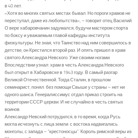
в 40 лет.
«Хотя во многих святых местах бывал. Но пороги храмов не
переступал, даже из любопытства», – говорит отец Василий.
О вере хабаровчанин задумался, будучи мастером спорта
по боксу и уважаемым главой кафедры института
физкультуры. Не зная, что Таинство над ним совершилось в
детстве, он Крестился второй раз. И опять пришел в храм
святого Александра Невского. Уже своими ногами.
Впоследствии узнал: храм в честь Александра Невского
был открыт в Хабаровске в 1943 году. В самый разгар
Великой Отечественной. Тогда Сталин, в прошлом
семинарист, понял: без помощи Свыше у страны – нет ни
одного шанса. Генералиссимус отдал приказ строить на
территории СССР церкви. И не случайно в честь святых
воинов.
Александр Невский потрудился, в то время, когда Русь
могла исчезнуть с лица земли: с востока надвигались
монголы, с запада – “крестоносцы”. Король римской веры из