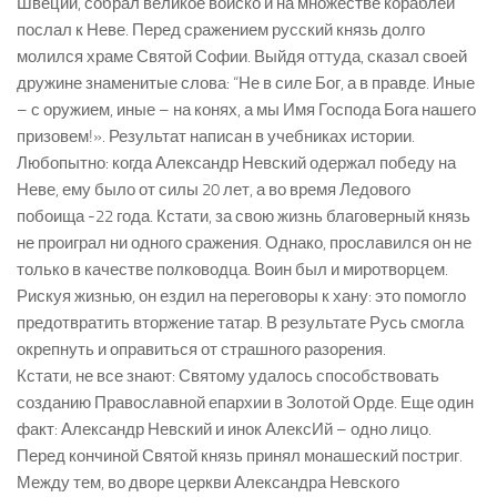
Швеции, собрал великое войско и на множестве кораблей
послал к Неве. Перед сражением русский князь долго
молился храме Святой Софии. Выйдя оттуда, сказал своей
дружине знаменитые слова: “Не в силе Бог, а в правде. Иные
– с оружием, иные – на конях, а мы Имя Господа Бога нашего
призовем!». Результат написан в учебниках истории.
Любопытно: когда Александр Невский одержал победу на
Неве, ему было от силы 20 лет, а во время Ледового
побоища -22 года. Кстати, за свою жизнь благоверный князь
не проиграл ни одного сражения. Однако, прославился он не
только в качестве полководца. Воин был и миротворцем.
Рискуя жизнью, он ездил на переговоры к хану: это помогло
предотвратить вторжение татар. В результате Русь смогла
окрепнуть и оправиться от страшного разорения.
Кстати, не все знают: Святому удалось способствовать
созданию Православной епархии в Золотой Орде. Еще один
факт: Александр Невский и инок АлексИй – одно лицо.
Перед кончиной Святой князь принял монашеский постриг.
Между тем, во дворе церкви Александра Невского