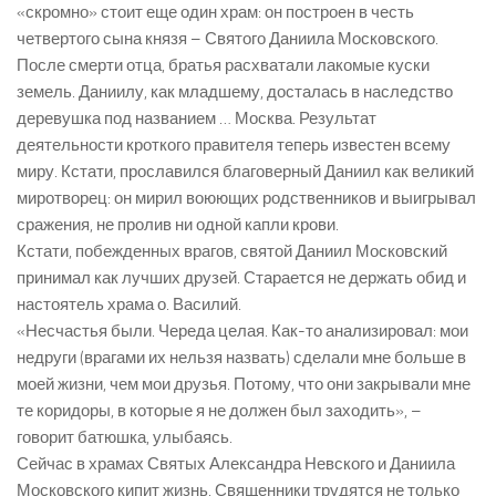
«скромно» стоит еще один храм: он построен в честь
четвертого сына князя – Святого Даниила Московского.
После смерти отца, братья расхватали лакомые куски
земель. Даниилу, как младшему, досталась в наследство
деревушка под названием … Москва. Результат
деятельности кроткого правителя теперь известен всему
миру. Кстати, прославился благоверный Даниил как великий
миротворец: он мирил воюющих родственников и выигрывал
сражения, не пролив ни одной капли крови.
Кстати, побежденных врагов, святой Даниил Московский
принимал как лучших друзей. Старается не держать обид и
настоятель храма о. Василий.
«Несчастья были. Череда целая. Как-то анализировал: мои
недруги (врагами их нельзя назвать) сделали мне больше в
моей жизни, чем мои друзья. Потому, что они закрывали мне
те коридоры, в которые я не должен был заходить», –
говорит батюшка, улыбаясь.
Сейчас в храмах Святых Александра Невского и Даниила
Московского кипит жизнь. Священники трудятся не только