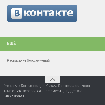
ЕЩЁ
Расписание богослужений
"Не в силе Бог, а в правде" © 2026. Все права защищены.
Тема от:
Alx
, перевел
WP-Templates.ru
, поддержка
SearchTimes.ru
.