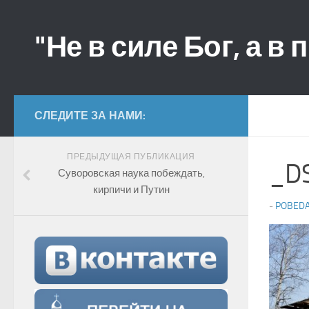
"Не в силе Бог, а в 
СЛЕДИТЕ ЗА НАМИ:
ПРЕДЫДУЩАЯ ПУБЛИКАЦИЯ
_D
Суворовская наука побеждать,
кирпичи и Путин
-
POBED