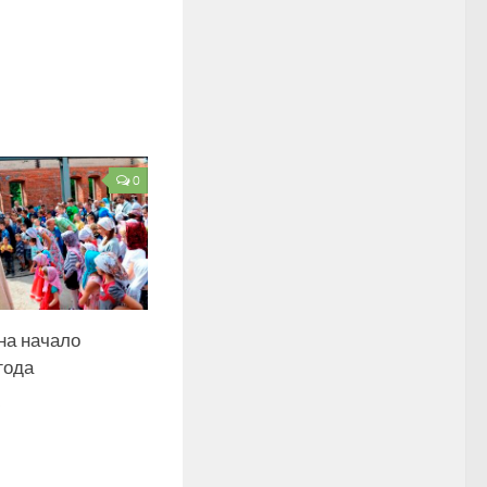
0
на начало
года
5