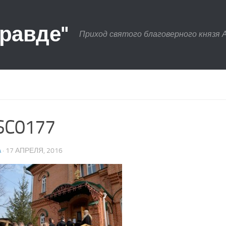
правде"
Приход святого благоверного князя 
SC0177
A
· 17 АПРЕЛЯ, 2016