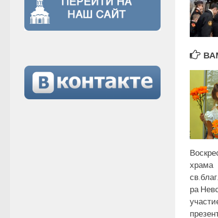
ВА
Воскре
храма
св.благ
ра Нев
участи
презен