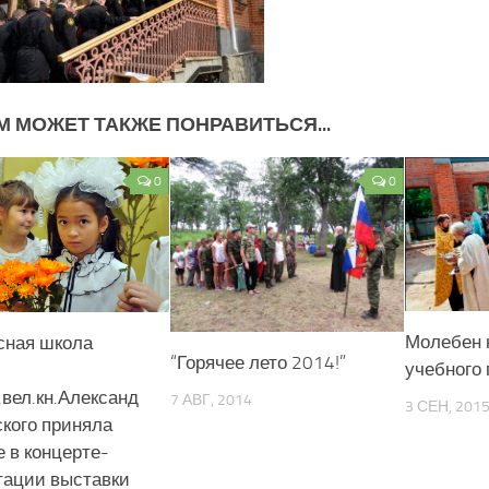
М МОЖЕТ ТАКЖЕ ПОНРАВИТЬСЯ...
0
0
Молебен 
сная школа
“Горячее лето 2014!”
учебного 
.вел.кн.Александ
7 АВГ, 2014
3 СЕН, 201
ского приняла
е в концерте-
тации выставки