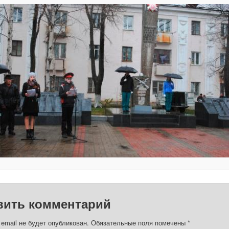
вить комментарий
email не будет опубликован.
Обязательные поля помечены
*