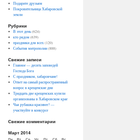
Подарите друзьям
Покровительница Хабаровской
земли
Рубрики
В этот день
(624)
кто рядом
(639)
праздники для всех
(120)
События митрополии
(888)
Свежие записи
Главное — десять заповедей
Господа Бога
С праздником, хабаровчане!
Ответ на самый распространенный
вопрос в крещенские дни
Тридцать две крещенских купели
организованы в Хабаровском крае
Чья рубашка красивее? —
участвуйте в конкурсе
Свежие комментарии
Март 2014
Пн
Вт
Ср
Чт
Пт
Сб
Вс