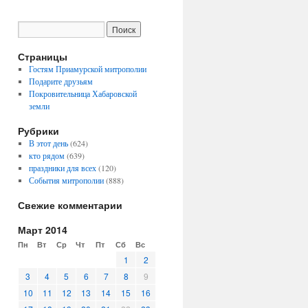
Страницы
Гостям Приамурской митрополии
Подарите друзьям
Покровительница Хабаровской
земли
Рубрики
В этот день
(624)
кто рядом
(639)
праздники для всех
(120)
События митрополии
(888)
Свежие комментарии
Март 2014
Пн
Вт
Ср
Чт
Пт
Сб
Вс
1
2
3
4
5
6
7
8
9
10
11
12
13
14
15
16