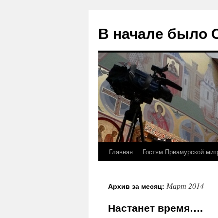
В начале было
Главная
Гостям Приамурской мит
Перейти
к
Март 2014
Архив за месяц:
содержимому
Настанет время….