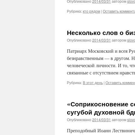
Опубликовано
2014/03/31
автором
slov
Рубрика:
кто рядом
|
Оставить коммент
Несколько слов о би
Опубликовано
2014/03/31
автором
slov
Патриарх Московский и всея Ру
безнравственным — в другом. Н
человеческой личности. И то, ч
связанные с отсутствием нравс
Рубрика:
В этот день
|
Оставить комме
«Соприкосновение со
сугубой духовной бд
Опубликовано
2014/03/31
автором
slov
Преподобный Иоанн Лествинични