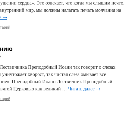
мущении сердца». Это означает, что когда мы слышим нечто,
нутренний мир, мы должны налагать печать молчания на
ее
→
нтарий
ению
o
Лествичника Преподобный Иоанн так говорит о слезах
 уничтожает хворост, так чистая слеза омывает все
нние». Преподобный Иоанн Лествичник Преподобный
Святой Церковью как великий …
Читать далее
→
нтарий