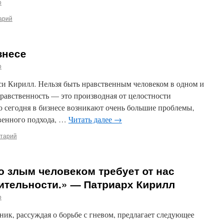
o
арий
знесе
o
си Кирилл. Нельзя быть нравственным человеком в одном и
равственность — это производная от целостности
то сегодня в бизнесе возникают очень большие проблемы,
твенного подхода, …
Читать далее
→
нтарий
 злым человеком требует от нас
ительности.» — Патриарх Кирилл
o
к, рассуждая о борьбе с гневом, предлагает следующее