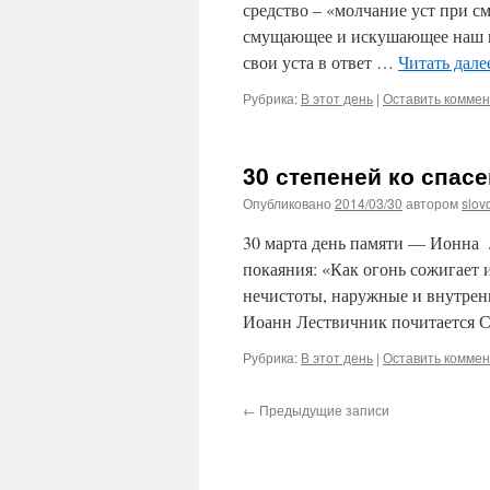
средство – «молчание уст при с
смущающее и искушающее наш в
свои уста в ответ …
Читать дал
Рубрика:
В этот день
|
Оставить комме
30 степеней ко спас
Опубликовано
2014/03/30
автором
slov
30 марта день памяти — Ионна 
покаяния: «Как огонь сожигает и
нечистоты, наружные и внутре
Иоанн Лествичник почитается 
Рубрика:
В этот день
|
Оставить комме
←
Предыдущие записи