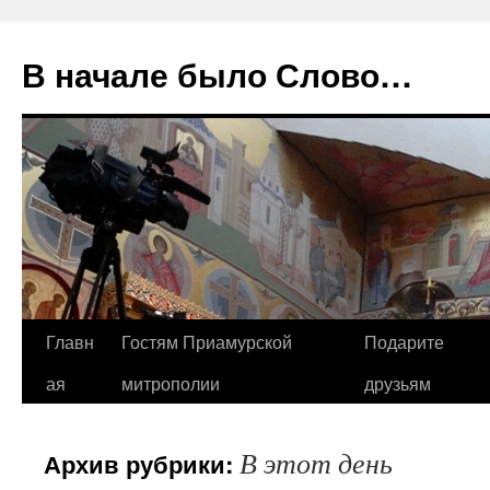
В начале было Слово…
Перейти
Главн
Гостям Приамурской
Подарите
к
ая
митрополии
друзьям
содержимому
В этот день
Архив рубрики: