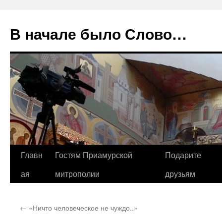
В начале было Слово…
Перейти
Главн
Гостям Приамурской
Подарите
к
ая
митрополии
друзьям
содержимому
←
«Ничто человеческое не чуждо..»