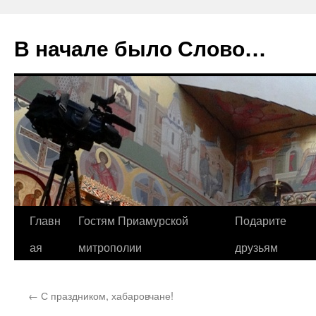
В начале было Слово…
Перейти
Главн
Гостям Приамурской
Подарите
к
ая
митрополии
друзьям
содержимому
←
С праздником, хабаровчане!