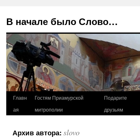
В начале было Слово…
Перейти
Главн
Гостям Приамурской
Подарите
к
ая
митрополии
друзьям
содержимому
slovo
Архив автора: