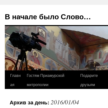
В начале было Слово…
Перейти
Главн
Гостям Приамурской
Подарите
к
ая
митрополии
друзьям
содержимому
2016/01/04
Архив за день: