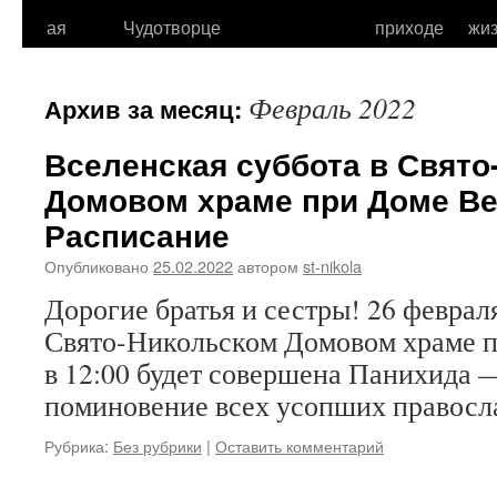
к
ая
Чудотворце
приходе
жи
содержимому
Февраль 2022
Архив за месяц:
Вселенская суббота в Свят
Домовом храме при Доме Ве
Расписание
Опубликовано
25.02.2022
автором
st-nikola
Дорогие братья и сестры! 26 февраля
Свято-Никольском Домовом храме п
в 12:00 будет совершена Панихида 
поминовение всех усопших правосл
Рубрика:
Без рубрики
|
Оставить комментарий