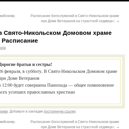
кийскому.
Расписание богослужений в Свято-Никольском храме
при Доме Ветеранов на страстной седмице<
→
 в Свято-Никольском Домовом храме
. Расписание
kola
Дорогие братья и сестры!
26 февраля, в субботу, В Свято-Никольском Домовом храме
при Доме Ветеранов
в 12:00 будет совершена Панихида — общее поминовение
всех усопших православных христиан
брики
. Добавьте в закладки
постоянную ссылку
.
кийскому.
Расписание богослужений в Свято-Никольском храме
при Доме Ветеранов на страстной седмице<
→