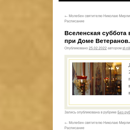
к
←
Молебен святителю Николаю Мирли
содержимому
Расписание
Вселенская суббота
при Доме Ветеранов
Опубликовано
25.02.2022
автором
st-ni
Запись опубликована в рубрике
Без ру
←
Молебен святителю Николаю Мирли
Расписание