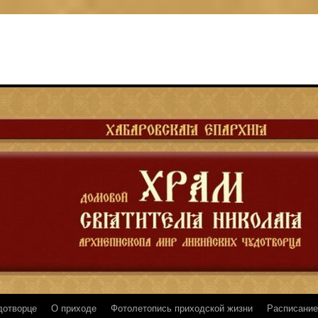
дотворце
О приходе
Фотолетопись приходской жизни
Расписание