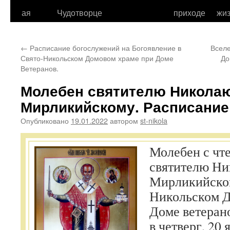
к
ая
Чудотворце
приходе
жи
содержимому
←
Расписание богослужений на Богоявление в
Вселе
Свято-Никольском Домовом храме при Доме
До
Ветеранов.
Молебен святителю Никола
Мирликийскому. Расписание
Опубликовано
19.01.2022
автором
st-nikola
Молебен с чт
святителю Н
Мирликийском
Никольском Д
Доме ветеран
в четверг, 20 