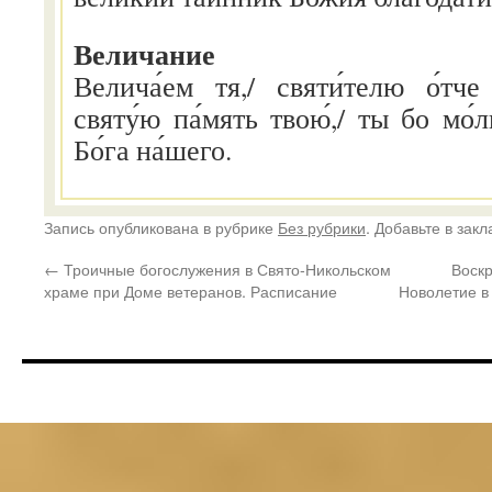
Величание
Велича́ем тя,/ святи́телю о́тч
святу́ю па́мять твою́,/ ты бо мо́
Бо́га на́шего.
Запись опубликована в рубрике
Без рубрики
. Добавьте в зак
←
Троичные богослужения в Свято-Никольском
Воск
храме при Доме ветеранов. Расписание
Новолетие в