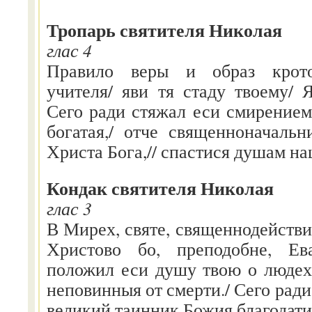
Тропарь святителя Николая
глас 4
Правило веры и образ кротос
учителя/ яви тя стаду твоему/ 
Сего ради стяжал еси смирением
богатая,/ отче священноначальн
Христа Бога,// спастися душам н
Кондак святителя Николая
глас 3
В Мирех, святе, священнодействит
Христово бо, преподобне, Ева
положил еси душу твою о людех 
неповинныя от смерти./ Сего ради 
великий таинник Божия благодати