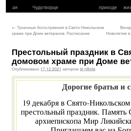
к
ая
Чудотворце
приходе
жи
содержимому
←
Троичные богослужения в Свято-Никольском
Воск
храме при Доме ветеранов. Расписание
Новолетие в
Престольный праздник в Св
домовом храме при Доме ве
Опубликовано
17.12.2021
автором
st-nikola
Дорогие братья и 
19 декабря в Свято-Никольско
престольный праздник. Память 
архиепископа Мир Ликийск
Приглашаем вас на Бо