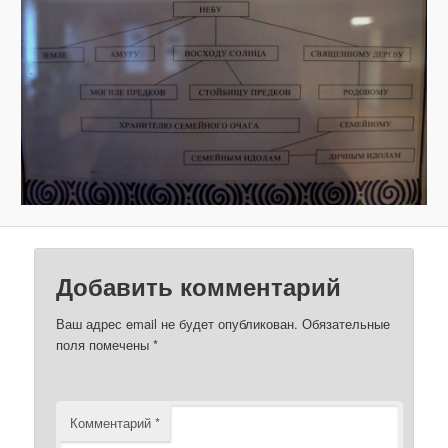
з
о
б
р
а
ж
е
н
и
я
м
Добавить комментарий
Ваш адрес email не будет опубликован.
Обязательные
поля помечены
*
Комментарий
*