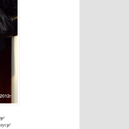
п
у
!
игус
у
!