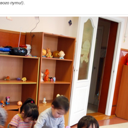
вого пути!)
.