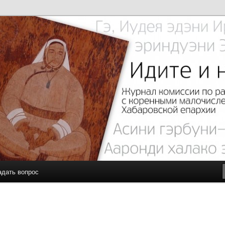
с малочисленными коренными народами Севера Хабаровской
чите…
адать вопрос