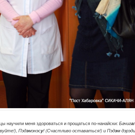
цы научили меня здороваться и прощаться по-нанайски:
Бачиг
а
вуйте!)
,
Пэд
э
мэнэс
у
! (Счастливо оставаться!) и Пэд
э
м дэрэд