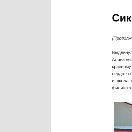
о
е
Сик
м
е
н
ю
(Продолж
Выдвинул
Аляна не
краевому
сердце се
и школа, 
филиал х