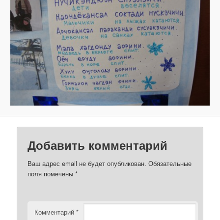
з
о
б
р
а
ж
е
н
и
я
м
Добавить комментарий
Ваш адрес email не будет опубликован.
Обязательные
поля помечены
*
Комментарий
*