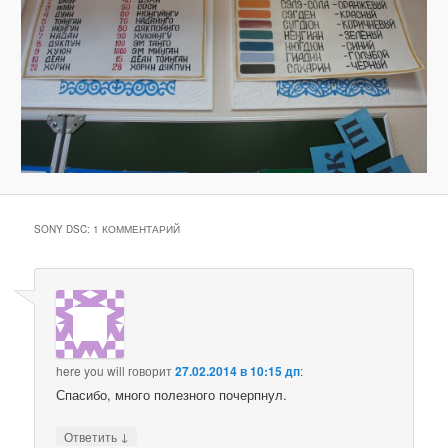
з
о
б
р
а
ж
е
н
и
я
м
SONY DSC
: 1 КОММЕНТАРИЙ
here you will
говорит
27.02.2014 в 10:15 дп
:
Спасибо, много полезного почерпнул.
↓
Ответить