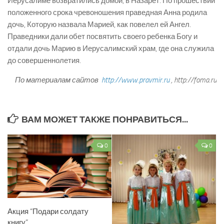
Иерусалиме возвратились домой, в Назарет. По прошествии
положенного срока чревоношения праведная Анна родила
дочь, Которую назвала Марией, как повелел ей Ангел.
Праведники дали обет посвятить своего ребенка Богу и
отдали дочь Марию в Иерусалимский храм, где она служила
до совершеннолетия.
По материалам сайтов
http://www.pravmir.ru
, http://foma.ru
ВАМ МОЖЕТ ТАКЖЕ ПОНРАВИТЬСЯ...
0
0
Акция “Подари солдату
книгу”