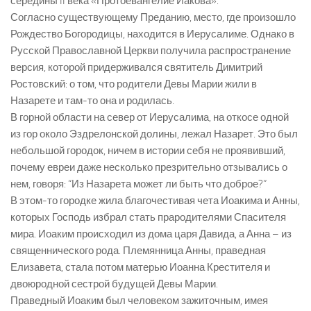
середины II века «Протоевангелие Иакова».
Согласно существующему Преданию, место, где произошло
Рождество Богородицы, находится в Иерусалиме. Однако в
Русской Православной Церкви получила распространение
версия, которой придерживался святитель Димитрий
Ростовский: о том, что родители Девы Марии жили в
Назарете и там-то она и родилась.
В горной области на север от Иерусалима, на откосе одной
из гор около Эздрелонской долины, лежал Назарет. Это был
небольшой городок, ничем в истории себя не проявивший,
почему евреи даже несколько презрительно отзывались о
нем, говоря: “Из Назарета может ли быть что доброе?”
В этом-то городке жила благочестивая чета Иоакима и Анны,
которых Господь избрал стать прародителями Спасителя
мира. Иоаким происходил из дома царя Давида, а Анна – из
священнического рода. Племянница Анны, праведная
Елизавета, стала потом матерью Иоанна Крестителя и
двоюродной сестрой будущей Девы Марии.
Праведный Иоаким был человеком зажиточным, имея