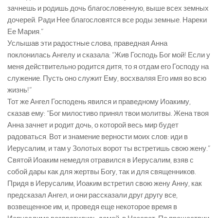
зачнешь и родишь дочь благословенную, выше всех земных
дочерей. Ради Нее благословятся все роды земные. Нареки
Ее Мария.”
Услышав эти радостные слова, праведная Анна
поклонилась Ангелу и сказала: “Жив Господь Бог мой! Если у
меня действительно родится дитя, то я отдам его Господу на
служение. Пусть оно служит Ему, восхваляя Его имя во всю
жизнь!”
Тот же Ангел Господень явился и праведному Иоакиму,
сказав ему: “Бог милостиво принял твои молитвы. Жена твоя
Анна зачнет и родит дочь, о которой весь мир будет
радоваться. Вот и знамение верности моих слов: иди в
Иерусалим, и там у Золотых ворот ты встретишь свою жену.”
Святой Иоаким немедля отравился в Иерусалим, взяв с
собой дары как для жертвы Богу, так и для священников.
Придя в Иерусалим, Иоаким встретил свою жену Анну, как
предсказал Ангел, и они рассказали друг другу все,
возвещенное им, и, проведя еще некоторое время в