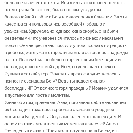
большое количество скота. Вся жизнь этой праведной четы,
несмотря на богатство, была проникнута духом
благоговейной любви к Богу и милосердия к ближним. За эти
качества они пользовались всеобщей любовью и
уважением. Удручала их, однако, одна скорбь: они были
бездетными, что у евреев считалось признаком наказания
Божия. Они непрестанно просили у Бога послать им радость
в ребенке, хотя уже в старости им мало оставалось надежды
на это. Иоаким был особенно огорчен своим бесчадием и
однажды, принося свой дар Богу, он услышал от некого
Рувима жесткий укор: “Зачем ты прежде других желаешь
принести свои дары Богу? Ведь ты недостоин, как
бесплодный!” От великого горя праведный Иоаким удалился
в пустыню для поста и молитвы.
Узнав об этом, праведная Анна, признавая себя виновницей
их бесчадия, тоже восскорбела и стала еще усерднее
молиться Богу, чтобы Он услышал ее и послал ей дитя. В
одном из таких молитвенных моментов явился ей Ангел
Господень и сказал: “Твоя молитва услышана Богом, и ты