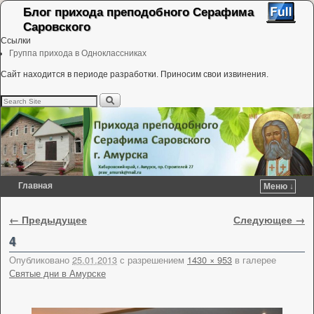
Блог прихода преподобного Серафима
Саровского
Ссылки
Группа прихода в Одноклассниках
Сайт находится в периоде разработки. Приносим свои извинения.
Главная
Меню ↓
Перейти к основному содержимому
Перейти к дополнительному содержимому
Навигация по изображениям
← Предыдущее
Следующее →
4
Опубликовано
25.01.2013
с разрешением
1430 × 953
в галерее
Святые дни в Амурске