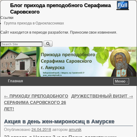
Блог прихода преподобного Серафима
Саровского
Ссылки
Группа прихода в Одноклассниках
Сайт находится в периоде разработки. Приносим свои извинения.
Главная
Меню ↓
Перейти к основному содержимому
Перейти к дополнительному содержимому
Навигация по записям
←
ПРИХОДУ ПРЕПОДОБНОГО
ДРУЖЕСТВЕННЫЙ ВИЗИТ
→
СЕРАФИМА САРОВСКОГО 26
ЛЕТ!
Акция в день жен-мироносиц в Амурске
Опубликовано
24.04.2018
автором
amursk