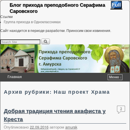
Блог прихода преподобного Серафима
Саровского
Ссылки
Группа прихода в Одноклассниках
Сайт находится в периоде разработки. Приносим свои извинения.
Главная
Меню ↓
Перейти к основному содержимому
Перейти к дополнительному содержимому
Архив рубрики:
Наш проект Храма
Добрая традиция чтения акафиста у
3
Креста
Опубликовано
22.09.2016
автором
amursk