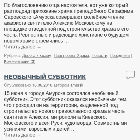
По благословению отца настоятеля, вот уже который
раз подряд прихожане храма преподобного Серафима
Саровского г.Амурска совершают молебное чтение
акафиста святителю Алексию Московскому на
площадке отведенной под строительство храма в его
честь. Ревностные и радеющие христиане о будущем
новом храме стремились …
Читать далее
→
Рубрика:
Дорога к храму
,
Наш проект Храма
,
Новости
,
Праздники
|
Комментарии (
)
3
НЕОБЫЧНЫЙ СУББОТНИК
Опубликовано
16.06.2016
автором
amursk
15 июня в городе Амурске состоялся необычный
субботник. Этот субботник оказался необычным тем,
что проходил он на территории, выделенной под
строительство нового православного храма в честь
святителя Алексия, митрополита Киевского,
Московского и всея Руси, чудотворца. Совместными
усилиями взрослых и детей …
Читать далее
→