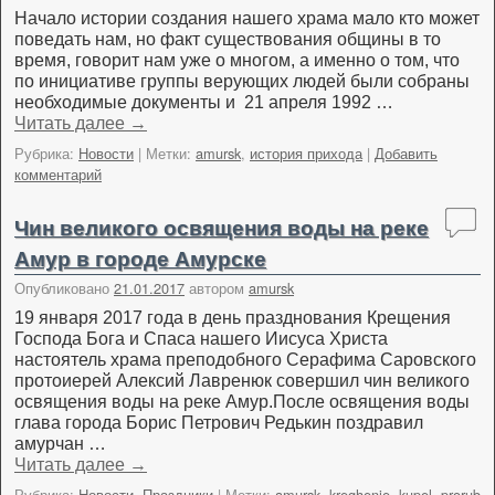
Начало истории создания нашего храма мало кто может
поведать нам, но факт существования общины в то
время, говорит нам уже о многом, а именно о том, что
по инициативе группы верующих людей были собраны
необходимые документы и 21 апреля 1992 …
Читать далее
→
Рубрика:
Новости
|
Метки:
amursk
,
история прихода
|
Добавить
комментарий
Чин великого освящения воды на реке
Амур в городе Амурске
Опубликовано
21.01.2017
автором
amursk
19 января 2017 года в день празднования Крещения
Господа Бога и Спаса нашего Иисуса Христа
настоятель храма преподобного Серафима Саровского
протоиерей Алексий Лавренюк совершил чин великого
освящения воды на реке Амур.После освящения воды
глава города Борис Петрович Редькин поздравил
амурчан …
Читать далее
→
Рубрика:
Новости
,
Праздники
|
Метки:
amursk
,
kreghenie
,
kupel
,
prorub