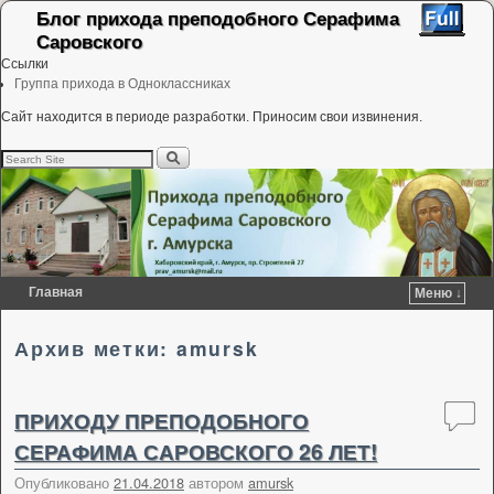
Блог прихода преподобного Серафима
Саровского
Ссылки
Группа прихода в Одноклассниках
Сайт находится в периоде разработки. Приносим свои извинения.
Главная
Меню ↓
Перейти к основному содержимому
Перейти к дополнительному содержимому
Архив метки:
amursk
ПРИХОДУ ПРЕПОДОБНОГО
СЕРАФИМА САРОВСКОГО 26 ЛЕТ!
Опубликовано
21.04.2018
автором
amursk