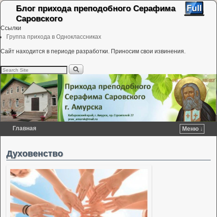
Блог прихода преподобного Серафима
Саровского
Ссылки
Группа прихода в Одноклассниках
Сайт находится в периоде разработки. Приносим свои извинения.
Главная
Меню ↓
Перейти к основному содержимому
Перейти к дополнительному содержимому
Духовенство