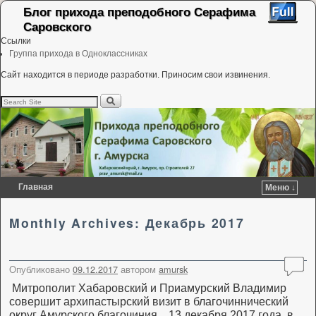
Блог прихода преподобного Серафима
Саровского
Ссылки
Группа прихода в Одноклассниках
Сайт находится в периоде разработки. Приносим свои извинения.
Главная
Меню ↓
Перейти к основному содержимому
Перейти к дополнительному содержимому
Monthly Archives:
Декабрь 2017
Опубликовано
09.12.2017
автором
amursk
Митрополит Хабаровский и Приамурский Владимир
совершит архипастырский визит в благочиннический
округ Амурского благочиния. 13 декабря 2017 года в