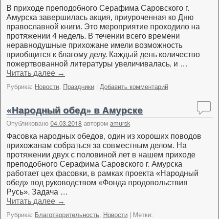
В приходе преподобного Серафима Саровского г.
Амурска завершилась акция, приуроченная ко Дню
православной книги. Это мероприятие проходило на
протяжении 4 недель. В течении всего времени
неравнодушные прихожане имели возможность
приобщится к благому делу. Каждый день количество
пожертвованной литературы увеличивалась, и …
Читать далее
→
Рубрика:
Новости
,
Праздники
|
Добавить комментарий
«Народный обед» в Амурске
Опубликовано
04.03.2018
автором
amursk
Фасовка народных обедов, один из хороших поводов
прихожанам собраться за совместным делом. На
протяжении двух с половиной лет в нашем приходе
преподобного Серафима Саровского г. Амурска
работает цех фасовки, в рамках проекта «Народный
обед» под руководством «Фонда продовольствия
Русь». Задача …
Читать далее
→
Рубрика:
Благотворительность
,
Новости
|
Метки: