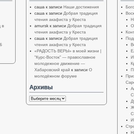
саша
к записи
Наши достижения
Бог
саша
к записи
Добрая традиция
Вос
чтения акафиста у Креста
Н
 в
amursk
к записи
Добрая традиция
О
чтения акафиста у Креста
Кон
саша
к записи
Добрая традиция
Под
6
чтения акафиста у Креста
В
«РАДОСТЬ ВЕРЫ» в моей жизни |
Е
"Курс-Восток" — православное
И
молодежное движение —
К
Хабаровский край
к записи
О
П
молодёжном форуме
При
Сар
Архивы
А
С
Д
Ж
С
И
Стр
Н