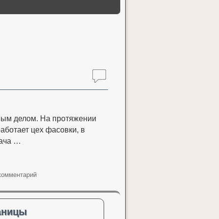
ным делом. На протяжении
аботает цех фасовки, в
дача …
комментарий
аницы