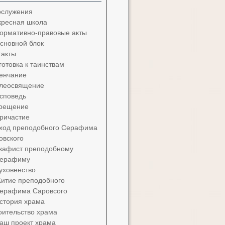
ослужения
кресная школа
ормативно-правовые акты
сновной блок
такты
готовка к таинствам
енчание
леосвящение
споведь
рещение
ричастие
ход преподобного Серафима
овского
кафист преподобному
ерафиму
уховенство
итие преподобного
ерафима Саровсого
стория храма
оительство храма
аш проект храма