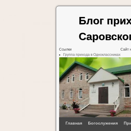
Блог при
Саровско
Ссылки
Сайт 
Группа прихода в Одноклассниках
Перейти к основному содержимому
Перейти к дополнительному содержимому
Главная
Богослужения
При