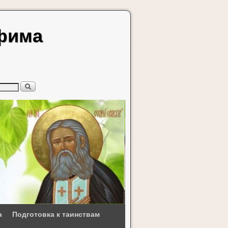
афима
а
Подготовка к таинствам