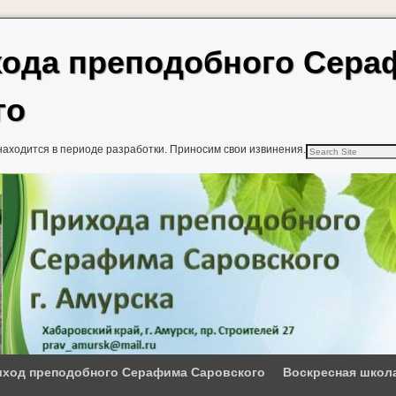
хода преподобного Сер
го
находится в периоде разработки. Приносим свои извинения.
ход преподобного Серафима Саровского
Воскресная школ