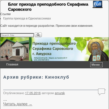
Блог прихода преподобного Серафима
Саровского
Ссылки
Группа прихода в Одноклассниках
Сайт находится в периоде разработки. Приносим свои извинения.
Главная
Меню ↓
Перейти к основному содержимому
Перейти к дополнительному содержимому
Архив рубрики:
Киноклуб
Опубликовано
17.05.2016
автором
amursk
…
Читать далее
→