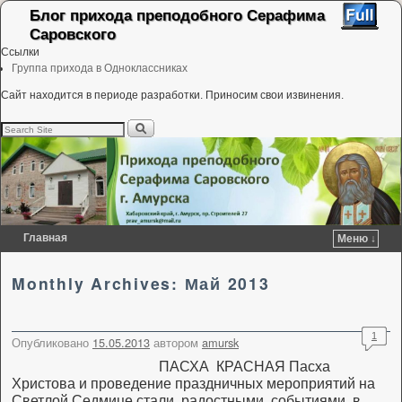
Блог прихода преподобного Серафима
Саровского
Ссылки
Группа прихода в Одноклассниках
Сайт находится в периоде разработки. Приносим свои извинения.
Главная
Меню ↓
Перейти к основному содержимому
Перейти к дополнительному содержимому
Monthly Archives:
Май 2013
1
Опубликовано
15.05.2013
автором
amursk
ПАСХА КРАСНАЯ Пасха
Христова и проведение праздничных мероприятий на
Светлой Седмице стали радостными событиями в