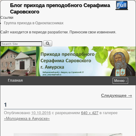
Блог прихода преподобного Серафима
Саровского
Ссылки
Группа прихода в Одноклассниках
Сайт находится в периоде разработки. Приносим свои извинения.
Главная
Меню ↓
Перейти к основному содержимому
Перейти к дополнительному содержимому
Навигация по изображениям
Следующее →
1
Опубликовано
10.10.2016
с разрешением
640 × 427
в галерее
«Молодежка в Амурске»