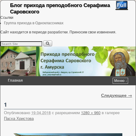
Блог прихода преподобного Серафима
Саровского
Ссылки
Группа прихода в Одноклассниках
Сайт находится в периоде разработки. Приносим свои извинения.
Главная
Меню ↓
Перейти к основному содержимому
Перейти к дополнительному содержимому
Навигация по изображениям
Следующее →
1
Опубликовано
19.04.2018
с разрешением
1280 × 960
в галерее
Пасха Христова