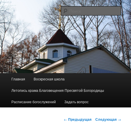
Перейти
Сайт прихода в честь Благовещения Пресвятой Богородицы пос.
Майского
к
Поис
основному
содержимому
"Родник"
Г
Главная
Воскресная школа
л
а
Летопись храма Благовещения Пресвятой Богородицы
в
н
Расписание богослужений
Задать вопрос
о
е
Н
м
←
Предыдущая
Следующая
→
а
е
в