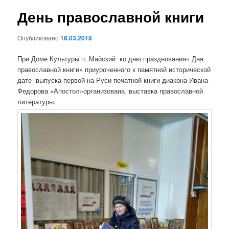
н
и
День православной книги
ю
г
а
Опубликовано
16.03.2018
ц
и
При Доме Культуры п. Майский ко дню празднования» Дня
я
православной книги» приуроченного к памятной исторической
п
дате выпуска первой на Руси печатной книги диакона Ивана
о
Федорова «Апостол»организована выставка православной
з
литературы.
а
п
и
с
я
м