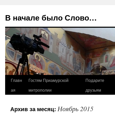
В начале было Слово…
Перейти
Главн
Гостям Приамурской
Подарите
к
ая
митрополии
друзьям
содержимому
Ноябрь 2015
Архив за месяц: