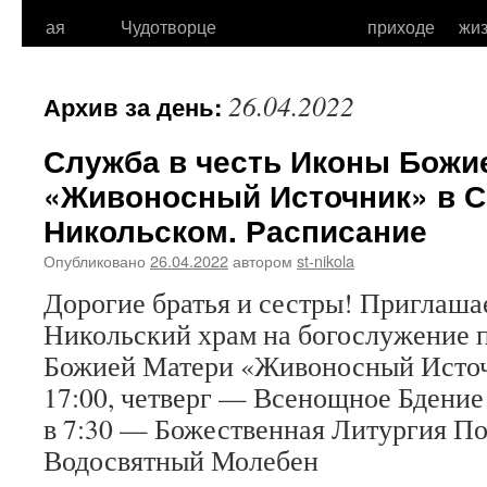
к
ая
Чудотворце
приходе
жи
содержимому
26.04.2022
Архив за день:
Служба в честь Иконы Божи
«Живоносный Источник» в С
Никольском. Расписание
Опубликовано
26.04.2022
автором
st-nikola
Дорогие братья и сестры! Приглашае
Никольский храм на богослужение 
Божией Матери «Живоносный Источ
17:00, четверг — Всенощное Бдение 
в 7:30 — Божественная Литургия П
Водосвятный Молебен