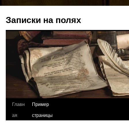
Записки на полях
Перейти
Главн
Пример
к
ая
страницы
содержимому